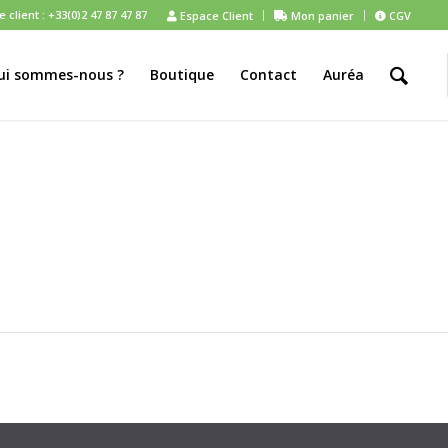
client : +33(0)2 47 87 47 87
Espace Client
Mon panier
CGV
ui sommes-nous ?
Boutique
Contact
Auréa