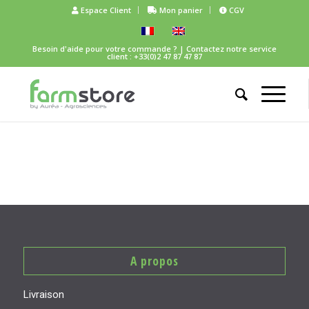
Espace Client
Mon panier
CGV
Besoin d'aide pour votre commande ?
| Contactez notre service
client : +33(0)2 47 87 47 87
A propos
Livraison