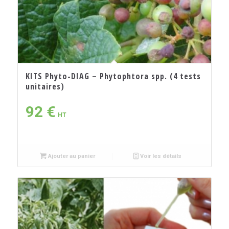
KITS Phyto-DIAG – Phytophtora spp. (4 tests
unitaires)
92
€
HT
Ajouter au panier
Voir les détails