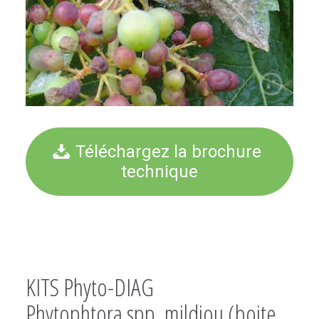
Téléchargez la brochure
technique
KITS Phyto-DIAG
Phytophtora spp. mildiou (boite