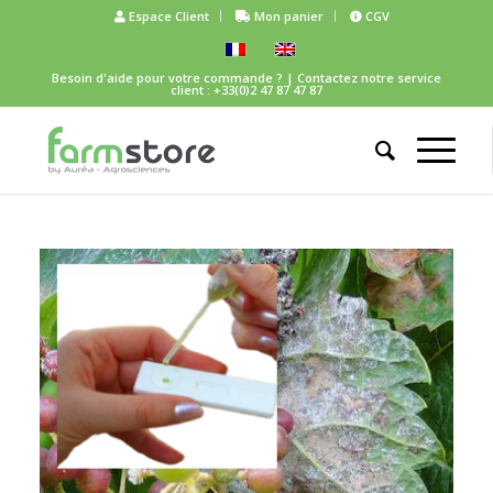
Espace Client
Mon panier
CGV
Besoin d'aide pour votre commande ?
| Contactez notre service
client : +33(0)2 47 87 47 87